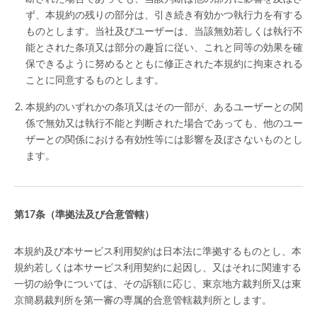
ず、本規約の残りの部分は、引き続き有効かつ執行力を有する
ものとします。当社及びユーザーは、当該無効若しくは執行不
能とされた条項又は部分の趣旨に従い、これと同等の効果を確
保できるように努めるとともに修正された本規約に拘束される
ことに同意するものとします。
本規約のいずれかの条項又はその一部が、あるユーザーとの関
係で無効又は執行不能と判断された場合であっても、他のユー
ザーとの関係における有効性等には影響を及ぼさないものとし
ます。
（準拠法及び合意管轄）
本規約及び本サービス利用契約は日本法に準拠するものとし、本
規約若しくは本サービス利用契約に起因し、又はそれに関連する
一切の紛争については、その訴額に応じ、東京地方裁判所又は東
京簡易裁判所を第一審の専属的合意管轄裁判所とします。