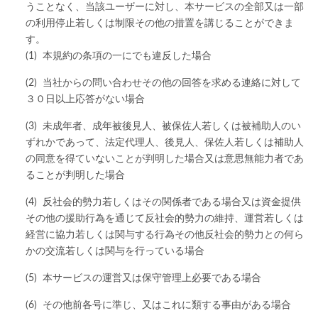
うことなく、当該ユーザーに対し、本サービスの全部又は一部
の利用停止若しくは制限その他の措置を講じることができま
す。
本規約の条項の一にでも違反した場合
当社からの問い合わせその他の回答を求める連絡に対して
３０日以上応答がない場合
未成年者、成年被後見人、被保佐人若しくは被補助人のい
ずれかであって、法定代理人、後見人、保佐人若しくは補助人
の同意を得ていないことが判明した場合又は意思無能力者であ
ることが判明した場合
反社会的勢力若しくはその関係者である場合又は資金提供
その他の援助行為を通じて反社会的勢力の維持、運営若しくは
経営に協力若しくは関与する行為その他反社会的勢力との何ら
かの交流若しくは関与を行っている場合
本サービスの運営又は保守管理上必要である場合
その他前各号に準じ、又はこれに類する事由がある場合