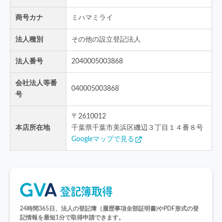
商号カナ
ミハマミライ
法人種別
その他の設立登記法人
法人番号
2040005003868
会社法人等番
040005003868
号
〒
2610012
本店所在地
千葉県千葉市美浜区磯辺３丁目１４番８号
Googleマップで見る
24時間365日、法人の登記簿（履歴事項全部証明書)や
PDF形式の登
記情報を最短1分で取得申請できます。