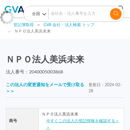
GVA 登記簿取得
＞
GVA 会社・法人検索 トップ
＞
ＮＰＯ法人美浜未来
ＮＰＯ法人美浜未来
法人番号：
2040005003868
この法人の変更通知をメールで受け取る
更新日：
2024-02-
＞＞
28
ＮＰＯ法人美浜未来
商号
今すぐこの法人の登記情報を確認する＞
＞