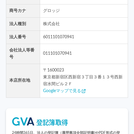
商号カナ
グロッジ
法人種別
株式会社
法人番号
6011101070941
会社法人等番
011101070941
号
〒
1600023
東京都新宿区西新宿３丁目３番１３号西新
本店所在地
宿水間ビル２Ｆ
Googleマップで見る
24時間365日、法人の登記簿（履歴事項全部証明書)や
PDF形式の登