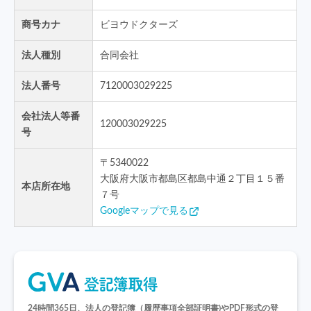
商号カナ
ビヨウドクターズ
法人種別
合同会社
法人番号
7120003029225
会社法人等番
120003029225
号
〒
5340022
大阪府大阪市都島区都島中通２丁目１５番
本店所在地
７号
Googleマップで見る
24時間365日、法人の登記簿（履歴事項全部証明書)や
PDF形式の登